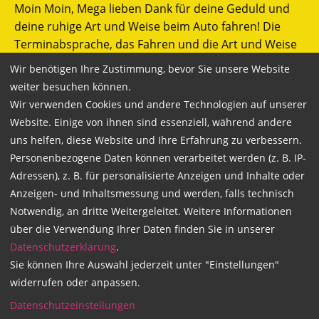
Moin Moin, Mega lieben Dank für deine Geduld und
deine ruhige Art und Weise beim Auto fahren! Die
Terminabsprache, das Fahren und die Art und Weise
wie du auf Fragen eingehst, sind super. Bleib wie du
Wir benötigen Ihre Zustimmung, bevor Sie unsere Website
bist, lass dich nicht stressen und all Zeit gute Fahrt.
weiter besuchen können.
Vielen Dank Daniel
Wir verwenden Cookies und andere Technologien auf unserer
Website. Einige von ihnen sind essenziell, während andere
uns helfen, diese Website und Ihre Erfahrung zu verbessern.
Personenbezogene Daten können verarbeitet werden (z. B. IP-
Super Fahrlehrer
Adressen), z. B. für personalisierte Anzeigen und Inhalte oder
Anzeigen- und Inhaltsmessung und werden, falls technisch
Notwendig, an dritte Weitergeleitet. Weitere Informationen
21.01.2026
von Gesa | Mein Fahrlehrer war
über die Verwendung Ihrer Daten finden Sie in unserer
Johannes Beekmann
Datenschutzerklärung
.
Ich habe heute meinen Führerschein bestanden und
Sie können Ihre Auswahl jederzeit unter "Einstellungen"
hatte echt eine richtig gute Zeit in der Fahrschule.
widerrufen oder anpassen.
Mein Fahrlehrer Johannes war immer super
Datenschutzeinstellungen
freundlich, total geduldig und hat mir alles