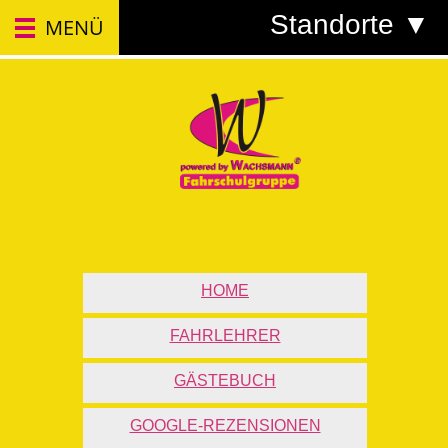
Standorte ▼
MENÜ
HOME
FAHRLEHRER
GÄSTEBUCH
GOOGLE-REZENSIONEN