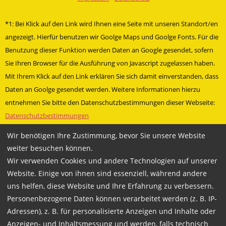
*1: Bei Klick auf den Link wird Ihnen eine Seite mit unseren Standort/en
angezeigt. Hierfür benutzen wir Goolge Maps und Goolge Fonts. Für die
Benutzung dieser Funktion werden Daten an Google gesendet, sofern
Sie Ihren Browser für die Ausführung von Javascript zugelassen haben.
Mit Ihrem Klick auf den Link erklären Sie sich damit einverstanden, dass
Daten an Goolge gesendet werden. Weitere Informationen hierzu
entnehmen Sie bitte den Datenschutzbestimmungen dieser Webseite:
Datenschutzbestimmungen
» Besuche uns bei Facebook
Wir benötigen Ihre Zustimmung, bevor Sie unsere Website
weiter besuchen können.
Technische Betreuung und Programmierung durch
Mariondo.com
Wir verwenden Cookies und andere Technologien auf unserer
Website. Einige von ihnen sind essenziell, während andere
uns helfen, diese Website und Ihre Erfahrung zu verbessern.
Personenbezogene Daten können verarbeitet werden (z. B. IP-
Copyright 2026
Adressen), z. B. für personalisierte Anzeigen und Inhalte oder
WACHSMANN Fahrschulgruppe
Anzeigen- und Inhaltsmessung und werden, falls technisch