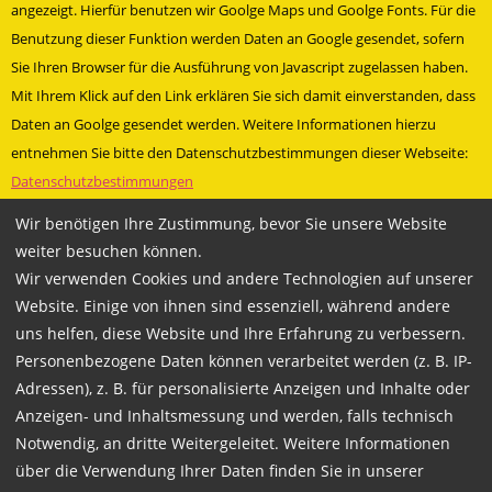
angezeigt. Hierfür benutzen wir Goolge Maps und Goolge Fonts. Für die
Benutzung dieser Funktion werden Daten an Google gesendet, sofern
Sie Ihren Browser für die Ausführung von Javascript zugelassen haben.
Mit Ihrem Klick auf den Link erklären Sie sich damit einverstanden, dass
Daten an Goolge gesendet werden. Weitere Informationen hierzu
entnehmen Sie bitte den Datenschutzbestimmungen dieser Webseite:
Datenschutzbestimmungen
» Facebookauftritt Veenhusen
Wir benötigen Ihre Zustimmung, bevor Sie unsere Website
» Besuche uns bei Facebook
weiter besuchen können.
Wir verwenden Cookies und andere Technologien auf unserer
Technische Betreuung und Programmierung durch
Mariondo.com
Website. Einige von ihnen sind essenziell, während andere
uns helfen, diese Website und Ihre Erfahrung zu verbessern.
Personenbezogene Daten können verarbeitet werden (z. B. IP-
Copyright 2026
Adressen), z. B. für personalisierte Anzeigen und Inhalte oder
WACHSMANN Fahrschulgruppe
Anzeigen- und Inhaltsmessung und werden, falls technisch
Notwendig, an dritte Weitergeleitet. Weitere Informationen
über die Verwendung Ihrer Daten finden Sie in unserer