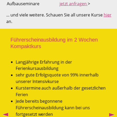
Aufbauseminare
jetzt anfragen
>
... und viele weitere. Schauen Sie all unsere Kurse
hier
an.
Führerscheinausbildung im 2 Wochen
Fan
Prob
Kna
Leis
Kompaktkurs
ine
Best
Unse
Geri
Fü
Führ
Lerns
und 
He
Langjährige Erfahrung in der
sein
So wi
Führ
Th
Ferienkursausbildung
sie 
Fa
lich
sehr gute Erfolgsquote von 99% innerhalb
anzu
Durc
ho
Me
unserer Intensivkurse
noch
ermö
Au
Pr
Kurstermine auch außerhalb der gesetzlichen
Preis
ange
tä
Be
Ferien
komp
In
ka
ein.
Jede bereits begonnene
Vor a
Nutze
at
Ziel
Führerscheinausbildung kann bei uns
eine
nach
fortgesetzt werden
Ziel