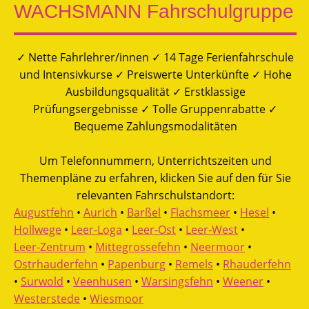
WACHSMANN Fahrschulgruppe
✓ Nette Fahrlehrer/innen ✓ 14 Tage Ferienfahrschule
und Intensivkurse ✓ Preiswerte Unterkünfte ✓ Hohe
Ausbildungsqualität ✓ Erstklassige
Prüfungsergebnisse ✓ Tolle Gruppenrabatte ✓
Bequeme Zahlungsmodalitäten
Um Telefonnummern, Unterrichtszeiten und
Themenpläne zu erfahren, klicken Sie auf den für Sie
relevanten Fahrschulstandort:
Augustfehn
•
Aurich
•
Barßel
•
Flachsmeer
•
Hesel
•
Hollwege
•
Leer-Loga
•
Leer-Ost
•
Leer-West
•
Leer-Zentrum
•
Mittegrossefehn
•
Neermoor
•
Ostrhauderfehn
•
Papenburg
•
Remels
•
Rhauderfehn
•
Surwold
•
Veenhusen
•
Warsingsfehn
•
Weener
•
Westerstede
•
Wiesmoor