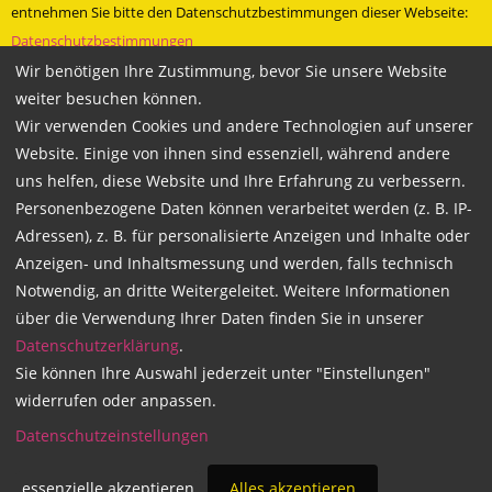
entnehmen Sie bitte den Datenschutzbestimmungen dieser Webseite:
Datenschutzbestimmungen
Wir benötigen Ihre Zustimmung, bevor Sie unsere Website
» Besuche uns bei Facebook
weiter besuchen können.
Technische Betreuung und Programmierung durch
Mariondo.com
Wir verwenden Cookies und andere Technologien auf unserer
Website. Einige von ihnen sind essenziell, während andere
uns helfen, diese Website und Ihre Erfahrung zu verbessern.
Personenbezogene Daten können verarbeitet werden (z. B. IP-
Copyright 2026
Adressen), z. B. für personalisierte Anzeigen und Inhalte oder
WACHSMANN Fahrschulgruppe
Anzeigen- und Inhaltsmessung und werden, falls technisch
Notwendig, an dritte Weitergeleitet. Weitere Informationen
über die Verwendung Ihrer Daten finden Sie in unserer
Datenschutzerklärung
.
Sie können Ihre Auswahl jederzeit unter "Einstellungen"
widerrufen oder anpassen.
Datenschutzeinstellungen
essenzielle akzeptieren
Alles akzeptieren