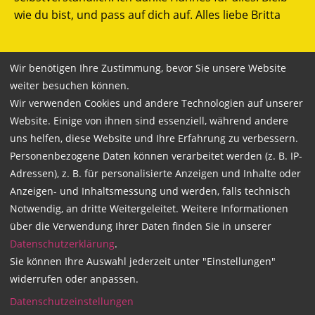
wie du bist, und pass auf dich auf. Alles liebe Britta
Wir benötigen Ihre Zustimmung, bevor Sie unsere Website
weiter besuchen können.
Bewertung
Wir verwenden Cookies und andere Technologien auf unserer
Website. Einige von ihnen sind essenziell, während andere
uns helfen, diese Website und Ihre Erfahrung zu verbessern.
10.02.2023
von Pascal Brötje | Mein
Personenbezogene Daten können verarbeitet werden (z. B. IP-
Fahrlehrer war Johannes Beekmann
Adressen), z. B. für personalisierte Anzeigen und Inhalte oder
Guter sympathischer Fahrlehrer hab mich sehr gut
Anzeigen- und Inhaltsmessung und werden, falls technisch
aufgehoben gefühlt besser könnte es nicht sein
Notwendig, an dritte Weitergeleitet. Weitere Informationen
über die Verwendung Ihrer Daten finden Sie in unserer
Datenschutzerklärung
.
Sie können Ihre Auswahl jederzeit unter "Einstellungen"
Danke Olaf
widerrufen oder anpassen.
Datenschutzeinstellungen