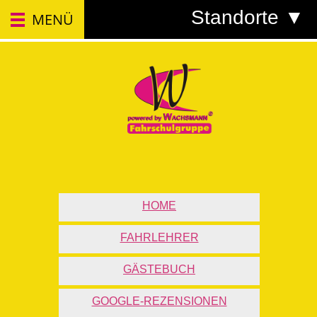
Standorte ▼
MENÜ
HOME
FAHRLEHRER
GÄSTEBUCH
GOOGLE-REZENSIONEN