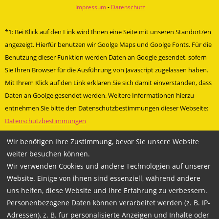
Impressum
-
Datenschutz
*1: Bei Klick auf den Link wird Ihnen eine Seite mit unseren Standort/en
angezeigt. Hierfür benutzen wir Goolge Maps und Goolge Fonts. Für die
Benutzung dieser Funktion werden Daten an Google gesendet, sofern
Sie Ihren Browser für die Ausführung von Javascript zugelassen haben.
Mit Ihrem Klick auf den Link erklären Sie sich damit einverstanden, dass
Daten an Goolge gesendet werden. Weitere Informationen hierzu
entnehmen Sie bitte den Datenschutzbestimmungen dieser Webseite:
Datenschutzbestimmungen
» Facebookauftritt Mittegrossefehn
Wir benötigen Ihre Zustimmung, bevor Sie unsere Website
» Besuche uns bei Facebook
weiter besuchen können.
Wir verwenden Cookies und andere Technologien auf unserer
Technische Betreuung und Programmierung durch
Mariondo.com
Website. Einige von ihnen sind essenziell, während andere
uns helfen, diese Website und Ihre Erfahrung zu verbessern.
Personenbezogene Daten können verarbeitet werden (z. B. IP-
Adressen), z. B. für personalisierte Anzeigen und Inhalte oder