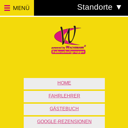
Standorte ▼
MENÜ
HOME
FAHRLEHRER
GÄSTEBUCH
GOOGLE-REZENSIONEN