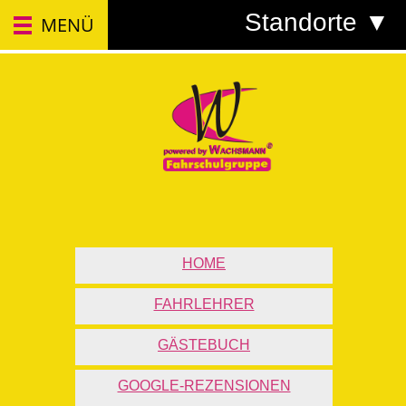
Standorte ▼
MENÜ
HOME
FAHRLEHRER
GÄSTEBUCH
GOOGLE-REZENSIONEN