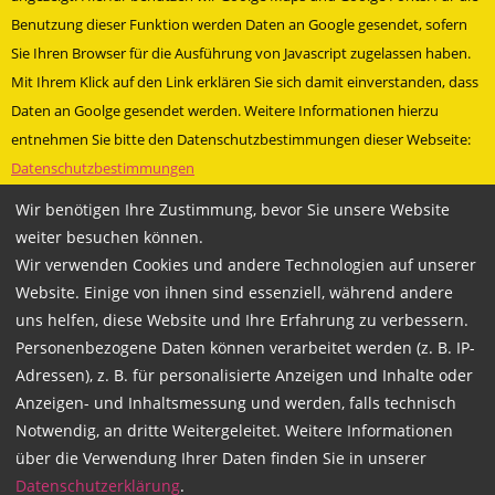
Benutzung dieser Funktion werden Daten an Google gesendet, sofern
Sie Ihren Browser für die Ausführung von Javascript zugelassen haben.
Mit Ihrem Klick auf den Link erklären Sie sich damit einverstanden, dass
Daten an Goolge gesendet werden. Weitere Informationen hierzu
entnehmen Sie bitte den Datenschutzbestimmungen dieser Webseite:
Datenschutzbestimmungen
» Facebookauftritt Mittegrossefehn
Wir benötigen Ihre Zustimmung, bevor Sie unsere Website
» Besuche uns bei Facebook
weiter besuchen können.
Wir verwenden Cookies und andere Technologien auf unserer
Technische Betreuung und Programmierung durch
Mariondo.com
Website. Einige von ihnen sind essenziell, während andere
uns helfen, diese Website und Ihre Erfahrung zu verbessern.
Personenbezogene Daten können verarbeitet werden (z. B. IP-
Adressen), z. B. für personalisierte Anzeigen und Inhalte oder
Copyright 2026
Anzeigen- und Inhaltsmessung und werden, falls technisch
WACHSMANN Fahrschulgruppe
Notwendig, an dritte Weitergeleitet. Weitere Informationen
über die Verwendung Ihrer Daten finden Sie in unserer
Datenschutzerklärung
.