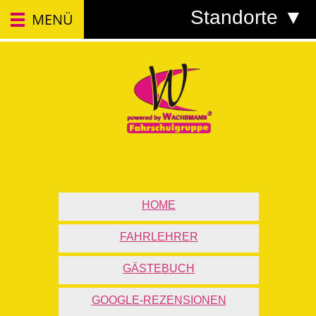
Standorte ▼
MENÜ
HOME
FAHRLEHRER
GÄSTEBUCH
GOOGLE-REZENSIONEN