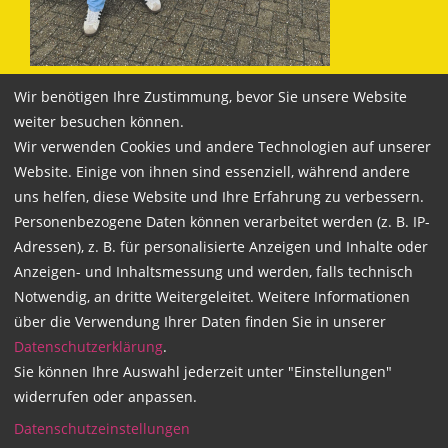
Mir hat eigentlich alles gefallen. Fand die
Wir benötigen Ihre Zustimmung, bevor Sie unsere Website
Theoriestunden immer gut und die Fahrstunden
weiter besuchen können.
waren auch immer sehr entspannt und gut. Mein
Wir verwenden Cookies und andere Technologien auf unserer
Fahrlehrer Daniel Spieker war auch nett und sehr
Website. Einige von ihnen sind essenziell, während andere
sympatisch und man konnte immer gut miteinander
uns helfen, diese Website und Ihre Erfahrung zu verbessern.
reden.
Personenbezogene Daten können verarbeitet werden (z. B. IP-
Adressen), z. B. für personalisierte Anzeigen und Inhalte oder
Anzeigen- und Inhaltsmessung und werden, falls technisch
Notwendig, an dritte Weitergeleitet. Weitere Informationen
über die Verwendung Ihrer Daten finden Sie in unserer
Weltbester Fahrlehrer mit Herz
Datenschutzerklärung
.
Sie können Ihre Auswahl jederzeit unter "Einstellungen"
widerrufen oder anpassen.
26.02.2025
von Isa | Mein Fahrlehrer war
Daniel Spieker
Datenschutzeinstellungen