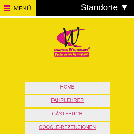
Standorte ▼
MENÜ
HOME
FAHRLEHRER
GÄSTEBUCH
GOOGLE-REZENSIONEN