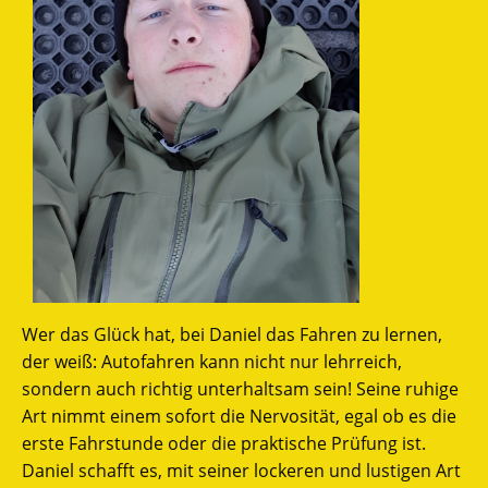
Wer das Glück hat, bei Daniel das Fahren zu lernen,
der weiß: Autofahren kann nicht nur lehrreich,
sondern auch richtig unterhaltsam sein! Seine ruhige
Art nimmt einem sofort die Nervosität, egal ob es die
erste Fahrstunde oder die praktische Prüfung ist.
Daniel schafft es, mit seiner lockeren und lustigen Art