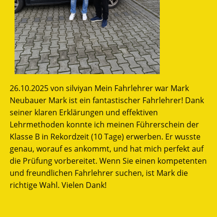
26.10.2025 von silviyan Mein Fahrlehrer war Mark
Neubauer Mark ist ein fantastischer Fahrlehrer! Dank
seiner klaren Erklärungen und effektiven
Lehrmethoden konnte ich meinen Führerschein der
Klasse B in Rekordzeit (10 Tage) erwerben. Er wusste
genau, worauf es ankommt, und hat mich perfekt auf
die Prüfung vorbereitet. Wenn Sie einen kompetenten
und freundlichen Fahrlehrer suchen, ist Mark die
richtige Wahl. Vielen Dank!