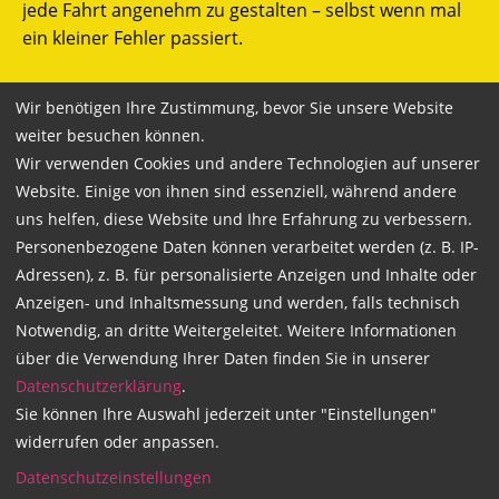
jede Fahrt angenehm zu gestalten – selbst wenn mal
ein kleiner Fehler passiert.
Wir benötigen Ihre Zustimmung, bevor Sie unsere Website
weiter besuchen können.
Top Fahrlehrer!!
Wir verwenden Cookies und andere Technologien auf unserer
Website. Einige von ihnen sind essenziell, während andere
uns helfen, diese Website und Ihre Erfahrung zu verbessern.
27.03.2025
von Erik Eller | Mein Fahrlehrer
Personenbezogene Daten können verarbeitet werden (z. B. IP-
war Daniel Runde
Adressen), z. B. für personalisierte Anzeigen und Inhalte oder
Meine Fahrstunden mit Daniel waren einfach
Anzeigen- und Inhaltsmessung und werden, falls technisch
großartig! Er ist ein unglaublich geduldiger und
Notwendig, an dritte Weitergeleitet. Weitere Informationen
kompetenter Fahrlehrer, der alles verständlich erklärt
über die Verwendung Ihrer Daten finden Sie in unserer
und eine entspannte Atmosphäre schafft. Dank seiner
Datenschutzerklärung
.
ruhigen Art und hilfreichen Tipps habe ich mich
Sie können Ihre Auswahl jederzeit unter "Einstellungen"
immer sicher gefühlt und viel gelernt. Jede Stunde hat
widerrufen oder anpassen.
Spaß gemacht, und ich bin bestens auf die Prüfung
Datenschutzeinstellungen
vorbereitet worden. Absolut empfehlenswert!