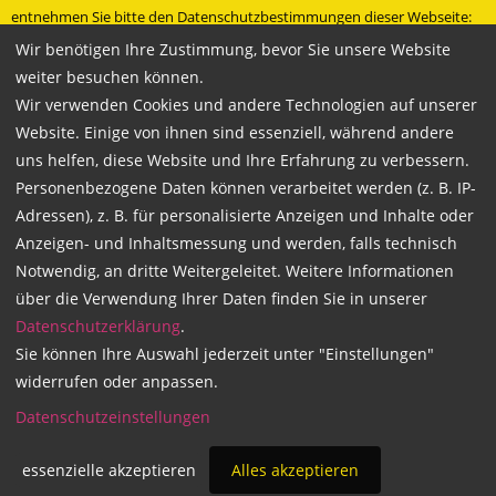
entnehmen Sie bitte den Datenschutzbestimmungen dieser Webseite:
Datenschutzbestimmungen
Wir benötigen Ihre Zustimmung, bevor Sie unsere Website
weiter besuchen können.
» Besuche uns bei Facebook
Wir verwenden Cookies und andere Technologien auf unserer
Technische Betreuung und Programmierung durch
Mariondo.com
Website. Einige von ihnen sind essenziell, während andere
uns helfen, diese Website und Ihre Erfahrung zu verbessern.
Personenbezogene Daten können verarbeitet werden (z. B. IP-
Adressen), z. B. für personalisierte Anzeigen und Inhalte oder
Copyright 2026
Anzeigen- und Inhaltsmessung und werden, falls technisch
WACHSMANN Fahrschulgruppe
Notwendig, an dritte Weitergeleitet. Weitere Informationen
über die Verwendung Ihrer Daten finden Sie in unserer
Datenschutzerklärung
.
Sie können Ihre Auswahl jederzeit unter "Einstellungen"
widerrufen oder anpassen.
Datenschutzeinstellungen
essenzielle akzeptieren
Alles akzeptieren