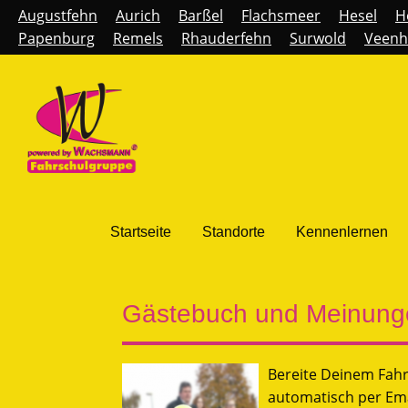
Augustfehn
Aurich
Barßel
Flachsmeer
Hesel
H
Papenburg
Remels
Rhauderfehn
Surwold
Veenh
Startseite
Standorte
Kennenlernen
Gästebuch und Meinunge
Bereite Deinem Fahr
automatisch per Ema