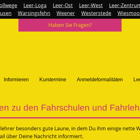
ollwege
Leer-Loga
Leer-Ost
Leer-West
Leer-Zentru
usen
Warsingsfehn
Weener
Westerstede
Wiesmoo
Haben Sie Fragen?
Informieren
Kurstermine
Anmeldeformalitäten
Le
n zu den Fahrschulen und Fahrleh
lehrer besonders gute Laune, in dem Du ihm einige nette Wo
il über Deine Nachricht informiert.