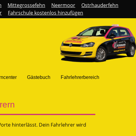
m
Mittegrossefehn
Neermoor
Ostrhauderfehn
r
Fahrschule kostenlos hinzufügen
rncenter
Gästebuch
Fahrlehrerbereich
rern
rte hinterlässt. Dein Fahrlehrer wird