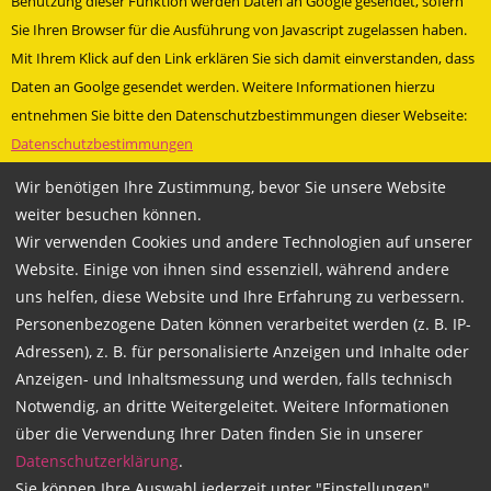
Benutzung dieser Funktion werden Daten an Google gesendet, sofern
Sie Ihren Browser für die Ausführung von Javascript zugelassen haben.
Mit Ihrem Klick auf den Link erklären Sie sich damit einverstanden, dass
Daten an Goolge gesendet werden. Weitere Informationen hierzu
entnehmen Sie bitte den Datenschutzbestimmungen dieser Webseite:
Datenschutzbestimmungen
» Facebookauftritt Leer-Ost
Wir benötigen Ihre Zustimmung, bevor Sie unsere Website
» Besuche uns bei Facebook
weiter besuchen können.
Wir verwenden Cookies und andere Technologien auf unserer
Technische Betreuung und Programmierung durch
Mariondo.com
Website. Einige von ihnen sind essenziell, während andere
uns helfen, diese Website und Ihre Erfahrung zu verbessern.
Personenbezogene Daten können verarbeitet werden (z. B. IP-
Adressen), z. B. für personalisierte Anzeigen und Inhalte oder
Copyright 2026
Anzeigen- und Inhaltsmessung und werden, falls technisch
WACHSMANN Fahrschulgruppe
Notwendig, an dritte Weitergeleitet. Weitere Informationen
über die Verwendung Ihrer Daten finden Sie in unserer
Datenschutzerklärung
.
Sie können Ihre Auswahl jederzeit unter "Einstellungen"