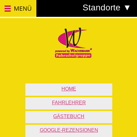
Standorte ▼
MENÜ
HOME
FAHRLEHRER
GÄSTEBUCH
GOOGLE-REZENSIONEN