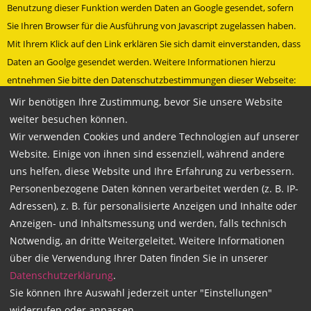
Benutzung dieser Funktion werden Daten an Google gesendet, sofern
Sie Ihren Browser für die Ausführung von Javascript zugelassen haben.
Mit Ihrem Klick auf den Link erklären Sie sich damit einverstanden, dass
Daten an Goolge gesendet werden. Weitere Informationen hierzu
entnehmen Sie bitte den Datenschutzbestimmungen dieser Webseite:
Datenschutzbestimmungen
Wir benötigen Ihre Zustimmung, bevor Sie unsere Website
» Besuche uns bei Facebook
weiter besuchen können.
Wir verwenden Cookies und andere Technologien auf unserer
Technische Betreuung und Programmierung durch
Mariondo.com
Website. Einige von ihnen sind essenziell, während andere
uns helfen, diese Website und Ihre Erfahrung zu verbessern.
Personenbezogene Daten können verarbeitet werden (z. B. IP-
Adressen), z. B. für personalisierte Anzeigen und Inhalte oder
Copyright 2026
Anzeigen- und Inhaltsmessung und werden, falls technisch
WACHSMANN Fahrschulgruppe
Notwendig, an dritte Weitergeleitet. Weitere Informationen
über die Verwendung Ihrer Daten finden Sie in unserer
Datenschutzerklärung
.
Sie können Ihre Auswahl jederzeit unter "Einstellungen"
widerrufen oder anpassen.