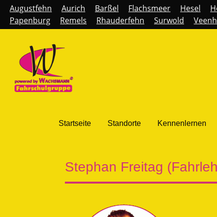
Augustfehn
Aurich
Barßel
Flachsmeer
Hesel
H
Papenburg
Remels
Rhauderfehn
Surwold
Veenh
Startseite
Standorte
Kennenlernen
Stephan Freitag (Fahrleh