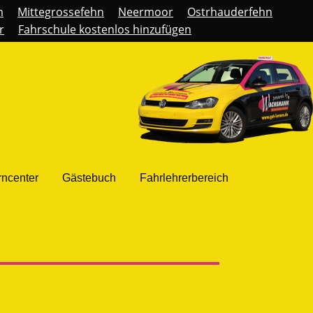
m
Mittegrossefehn
Neermoor
Ostrhauderfehn
r
Fahrschule kostenlos hinzufügen
rncenter
Gästebuch
Fahrlehrerbereich