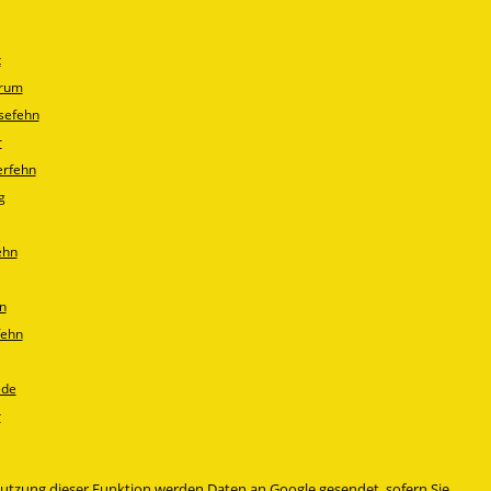
t
trum
sefehn
r
erfehn
g
ehn
n
fehn
ede
r
enutzung dieser Funktion werden Daten an Google gesendet, sofern Sie