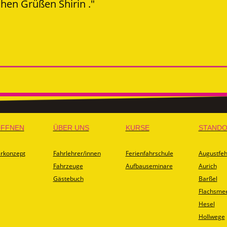
hen Grüßen Shirin ."
ÖFFNEN
ÜBER UNS
KURSE
STAND
konzept
Fahrlehrer/innen
Ferienfahrschule
Augustfe
Fahrzeuge
Aufbauseminare
Aurich
Gästebuch
Barßel
Flachsme
Hesel
Hollwege