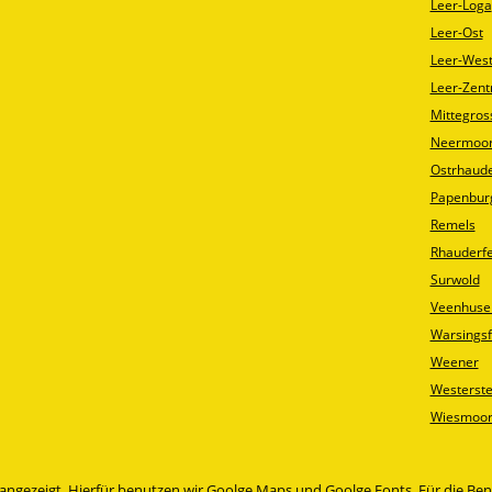
Leer-Loga
Leer-Ost
Leer-Wes
Leer-Zen
Mittegros
Neermoo
Ostrhaud
Papenbur
Remels
Rhauderf
Surwold
Veenhuse
Warsings
Weener
Westerst
Wiesmoo
en angezeigt. Hierfür benutzen wir Goolge Maps und Goolge Fonts. Für die B