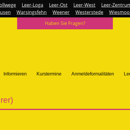
ollwege
Leer-Loga
Leer-Ost
Leer-West
Leer-Zentru
usen
Warsingsfehn
Weener
Westerstede
Wiesmoo
Haben Sie Fragen?
Informieren
Kurstermine
Anmeldeformalitäten
Le
rer)